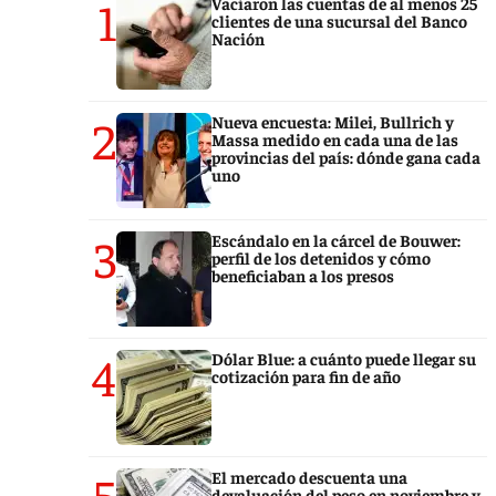
1
Vaciaron las cuentas de al menos 25
clientes de una sucursal del Banco
Nación
2
Nueva encuesta: Milei, Bullrich y
Massa medido en cada una de las
provincias del país: dónde gana cada
uno
3
Escándalo en la cárcel de Bouwer:
perfil de los detenidos y cómo
beneficiaban a los presos
4
Dólar Blue: a cuánto puede llegar su
cotización para fin de año
5
El mercado descuenta una
devaluación del peso en noviembre y