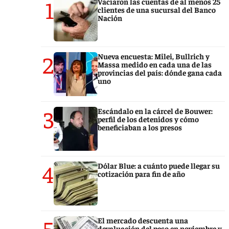
1
Vaciaron las cuentas de al menos 25
clientes de una sucursal del Banco
Nación
2
Nueva encuesta: Milei, Bullrich y
Massa medido en cada una de las
provincias del país: dónde gana cada
uno
3
Escándalo en la cárcel de Bouwer:
perfil de los detenidos y cómo
beneficiaban a los presos
4
Dólar Blue: a cuánto puede llegar su
cotización para fin de año
5
El mercado descuenta una
devaluación del peso en noviembre y