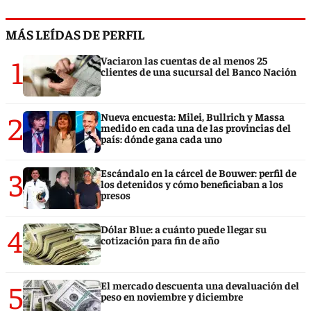
MÁS LEÍDAS DE PERFIL
1
Vaciaron las cuentas de al menos 25
clientes de una sucursal del Banco Nación
2
Nueva encuesta: Milei, Bullrich y Massa
medido en cada una de las provincias del
país: dónde gana cada uno
3
Escándalo en la cárcel de Bouwer: perfil de
los detenidos y cómo beneficiaban a los
presos
4
Dólar Blue: a cuánto puede llegar su
cotización para fin de año
5
El mercado descuenta una devaluación del
peso en noviembre y diciembre