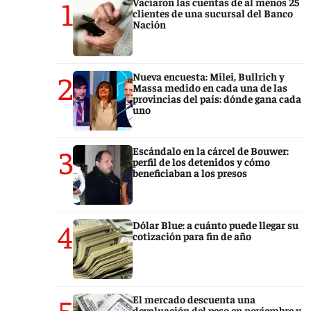
1
Vaciaron las cuentas de al menos 25
clientes de una sucursal del Banco
Nación
2
Nueva encuesta: Milei, Bullrich y
Massa medido en cada una de las
provincias del país: dónde gana cada
uno
3
Escándalo en la cárcel de Bouwer:
perfil de los detenidos y cómo
beneficiaban a los presos
4
Dólar Blue: a cuánto puede llegar su
cotización para fin de año
5
El mercado descuenta una
devaluación del peso en noviembre y