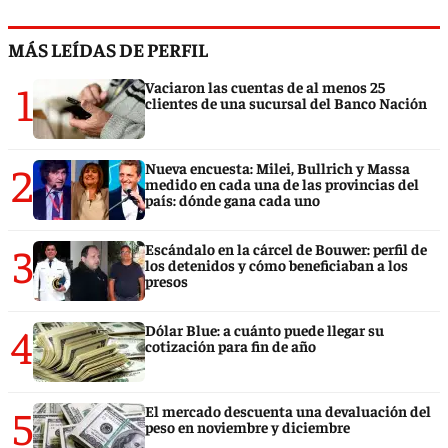
MÁS LEÍDAS DE PERFIL
1
Vaciaron las cuentas de al menos 25
clientes de una sucursal del Banco Nación
2
Nueva encuesta: Milei, Bullrich y Massa
medido en cada una de las provincias del
país: dónde gana cada uno
3
Escándalo en la cárcel de Bouwer: perfil de
los detenidos y cómo beneficiaban a los
presos
4
Dólar Blue: a cuánto puede llegar su
cotización para fin de año
5
El mercado descuenta una devaluación del
peso en noviembre y diciembre