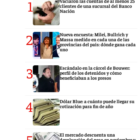
1
Vaciaron las cuentas de al menos 25
clientes de una sucursal del Banco
Nación
2
Nueva encuesta: Milei, Bullrich y
Massa medido en cada una de las
provincias del país: dónde gana cada
uno
3
Escándalo en la cárcel de Bouwer:
perfil de los detenidos y cómo
beneficiaban a los presos
4
Dólar Blue: a cuánto puede llegar su
cotización para fin de año
5
El mercado descuenta una
devaluación del peso en noviembre y