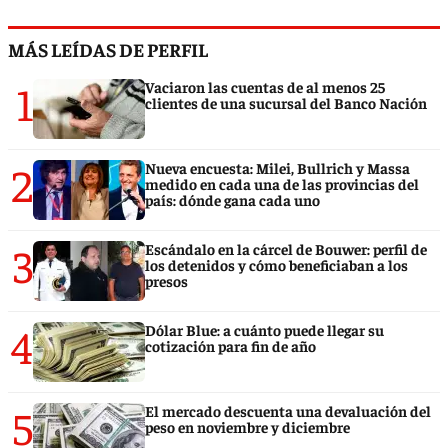
MÁS LEÍDAS DE PERFIL
1
Vaciaron las cuentas de al menos 25
clientes de una sucursal del Banco Nación
2
Nueva encuesta: Milei, Bullrich y Massa
medido en cada una de las provincias del
país: dónde gana cada uno
3
Escándalo en la cárcel de Bouwer: perfil de
los detenidos y cómo beneficiaban a los
presos
4
Dólar Blue: a cuánto puede llegar su
cotización para fin de año
5
El mercado descuenta una devaluación del
peso en noviembre y diciembre