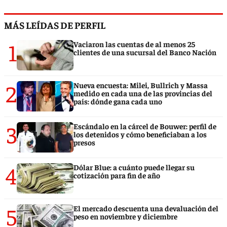
MÁS LEÍDAS DE PERFIL
1
Vaciaron las cuentas de al menos 25
clientes de una sucursal del Banco Nación
2
Nueva encuesta: Milei, Bullrich y Massa
medido en cada una de las provincias del
país: dónde gana cada uno
3
Escándalo en la cárcel de Bouwer: perfil de
los detenidos y cómo beneficiaban a los
presos
4
Dólar Blue: a cuánto puede llegar su
cotización para fin de año
5
El mercado descuenta una devaluación del
peso en noviembre y diciembre