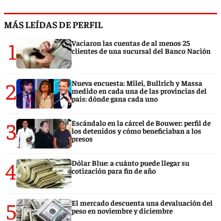
MÁS LEÍDAS DE PERFIL
1
Vaciaron las cuentas de al menos 25
clientes de una sucursal del Banco Nación
2
Nueva encuesta: Milei, Bullrich y Massa
medido en cada una de las provincias del
país: dónde gana cada uno
3
Escándalo en la cárcel de Bouwer: perfil de
los detenidos y cómo beneficiaban a los
presos
4
Dólar Blue: a cuánto puede llegar su
cotización para fin de año
5
El mercado descuenta una devaluación del
peso en noviembre y diciembre