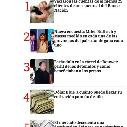
1
Vaciaron las cuentas de al menos 25
clientes de una sucursal del Banco
Nación
2
Nueva encuesta: Milei, Bullrich y
Massa medido en cada una de las
provincias del país: dónde gana cada
uno
3
Escándalo en la cárcel de Bouwer:
perfil de los detenidos y cómo
beneficiaban a los presos
4
Dólar Blue: a cuánto puede llegar su
cotización para fin de año
5
El mercado descuenta una
devaluación del peso en noviembre y