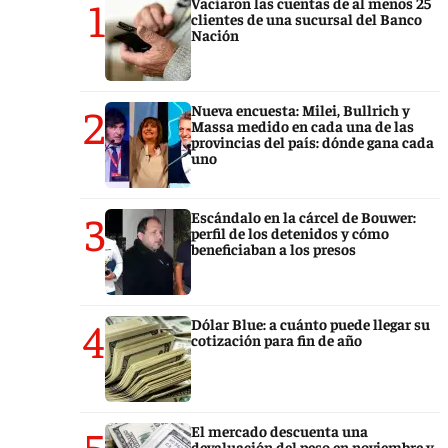
1
Vaciaron las cuentas de al menos 25
clientes de una sucursal del Banco
Nación
2
Nueva encuesta: Milei, Bullrich y
Massa medido en cada una de las
provincias del país: dónde gana cada
uno
3
Escándalo en la cárcel de Bouwer:
perfil de los detenidos y cómo
beneficiaban a los presos
4
Dólar Blue: a cuánto puede llegar su
cotización para fin de año
5
El mercado descuenta una
devaluación del peso en noviembre y