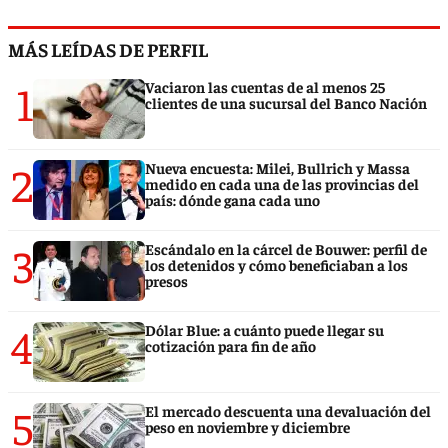
MÁS LEÍDAS DE PERFIL
1
Vaciaron las cuentas de al menos 25
clientes de una sucursal del Banco Nación
2
Nueva encuesta: Milei, Bullrich y Massa
medido en cada una de las provincias del
país: dónde gana cada uno
3
Escándalo en la cárcel de Bouwer: perfil de
los detenidos y cómo beneficiaban a los
presos
4
Dólar Blue: a cuánto puede llegar su
cotización para fin de año
5
El mercado descuenta una devaluación del
peso en noviembre y diciembre