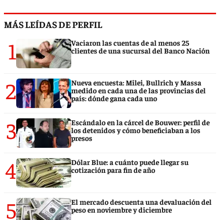
MÁS LEÍDAS DE PERFIL
1
Vaciaron las cuentas de al menos 25
clientes de una sucursal del Banco Nación
2
Nueva encuesta: Milei, Bullrich y Massa
medido en cada una de las provincias del
país: dónde gana cada uno
3
Escándalo en la cárcel de Bouwer: perfil de
los detenidos y cómo beneficiaban a los
presos
4
Dólar Blue: a cuánto puede llegar su
cotización para fin de año
5
El mercado descuenta una devaluación del
peso en noviembre y diciembre