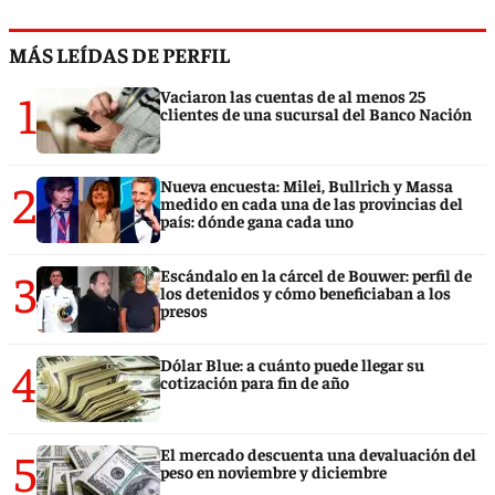
MÁS LEÍDAS DE PERFIL
1
Vaciaron las cuentas de al menos 25
clientes de una sucursal del Banco Nación
2
Nueva encuesta: Milei, Bullrich y Massa
medido en cada una de las provincias del
país: dónde gana cada uno
3
Escándalo en la cárcel de Bouwer: perfil de
los detenidos y cómo beneficiaban a los
presos
4
Dólar Blue: a cuánto puede llegar su
cotización para fin de año
5
El mercado descuenta una devaluación del
peso en noviembre y diciembre