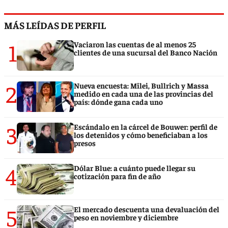
MÁS LEÍDAS DE PERFIL
1
Vaciaron las cuentas de al menos 25
clientes de una sucursal del Banco Nación
2
Nueva encuesta: Milei, Bullrich y Massa
medido en cada una de las provincias del
país: dónde gana cada uno
3
Escándalo en la cárcel de Bouwer: perfil de
los detenidos y cómo beneficiaban a los
presos
4
Dólar Blue: a cuánto puede llegar su
cotización para fin de año
5
El mercado descuenta una devaluación del
peso en noviembre y diciembre