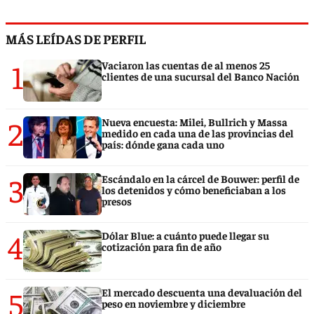
MÁS LEÍDAS DE PERFIL
1
Vaciaron las cuentas de al menos 25
clientes de una sucursal del Banco Nación
2
Nueva encuesta: Milei, Bullrich y Massa
medido en cada una de las provincias del
país: dónde gana cada uno
3
Escándalo en la cárcel de Bouwer: perfil de
los detenidos y cómo beneficiaban a los
presos
4
Dólar Blue: a cuánto puede llegar su
cotización para fin de año
5
El mercado descuenta una devaluación del
peso en noviembre y diciembre