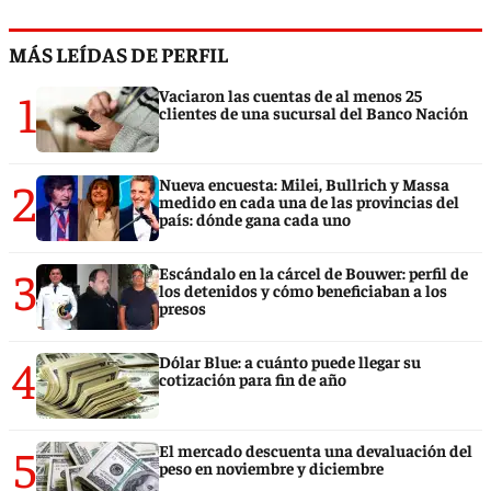
MÁS LEÍDAS DE PERFIL
1
Vaciaron las cuentas de al menos 25
clientes de una sucursal del Banco Nación
2
Nueva encuesta: Milei, Bullrich y Massa
medido en cada una de las provincias del
país: dónde gana cada uno
3
Escándalo en la cárcel de Bouwer: perfil de
los detenidos y cómo beneficiaban a los
presos
4
Dólar Blue: a cuánto puede llegar su
cotización para fin de año
5
El mercado descuenta una devaluación del
peso en noviembre y diciembre