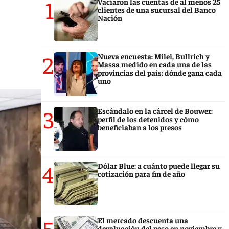
1
Vaciaron las cuentas de al menos 25
clientes de una sucursal del Banco
Nación
2
Nueva encuesta: Milei, Bullrich y
Massa medido en cada una de las
provincias del país: dónde gana cada
uno
3
Escándalo en la cárcel de Bouwer:
perfil de los detenidos y cómo
beneficiaban a los presos
4
Dólar Blue: a cuánto puede llegar su
cotización para fin de año
5
El mercado descuenta una
devaluación del peso en noviembre y