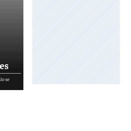
nes
ulo se