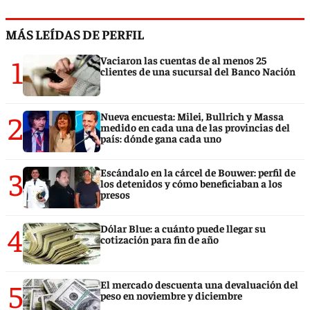
MÁS LEÍDAS DE PERFIL
1
Vaciaron las cuentas de al menos 25
clientes de una sucursal del Banco Nación
2
Nueva encuesta: Milei, Bullrich y Massa
medido en cada una de las provincias del
país: dónde gana cada uno
3
Escándalo en la cárcel de Bouwer: perfil de
los detenidos y cómo beneficiaban a los
presos
4
Dólar Blue: a cuánto puede llegar su
cotización para fin de año
5
El mercado descuenta una devaluación del
peso en noviembre y diciembre