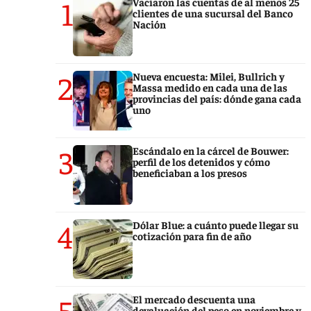
1
Vaciaron las cuentas de al menos 25
clientes de una sucursal del Banco
Nación
2
Nueva encuesta: Milei, Bullrich y
Massa medido en cada una de las
provincias del país: dónde gana cada
uno
3
Escándalo en la cárcel de Bouwer:
perfil de los detenidos y cómo
beneficiaban a los presos
4
Dólar Blue: a cuánto puede llegar su
cotización para fin de año
5
El mercado descuenta una
devaluación del peso en noviembre y