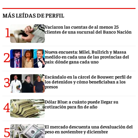
MÁS LEÍDAS DE PERFIL
1
Vaciaron las cuentas de al menos 25
clientes de una sucursal del Banco Nación
2
Nueva encuesta: Milei, Bullrich y Massa
medido en cada una de las provincias del
país: dónde gana cada uno
3
Escándalo en la cárcel de Bouwer: perfil de
los detenidos y cómo beneficiaban a los
presos
4
Dólar Blue: a cuánto puede llegar su
cotización para fin de año
5
El mercado descuenta una devaluación del
peso en noviembre y diciembre