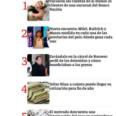
1
Vaciaron las cuentas de al menos 25
clientes de una sucursal del Banco
Nación
2
Nueva encuesta: Milei, Bullrich y
Massa medido en cada una de las
provincias del país: dónde gana cada
uno
3
Escándalo en la cárcel de Bouwer:
perfil de los detenidos y cómo
beneficiaban a los presos
4
Dólar Blue: a cuánto puede llegar su
cotización para fin de año
5
El mercado descuenta una
devaluación del peso en noviembre y