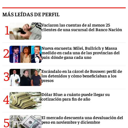
MÁS LEÍDAS DE PERFIL
1
Vaciaron las cuentas de al menos 25
clientes de una sucursal del Banco Nación
2
Nueva encuesta: Milei, Bullrich y Massa
medido en cada una de las provincias del
país: dónde gana cada uno
3
Escándalo en la cárcel de Bouwer: perfil de
los detenidos y cómo beneficiaban a los
presos
4
Dólar Blue: a cuánto puede llegar su
cotización para fin de año
5
El mercado descuenta una devaluación del
peso en noviembre y diciembre