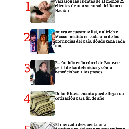
1
Vaciaron las cuentas de al menos 25
clientes de una sucursal del Banco
Nación
2
Nueva encuesta: Milei, Bullrich y
Massa medido en cada una de las
provincias del país: dónde gana cada
uno
3
Escándalo en la cárcel de Bouwer:
perfil de los detenidos y cómo
beneficiaban a los presos
4
Dólar Blue: a cuánto puede llegar su
cotización para fin de año
5
El mercado descuenta una
devaluación del peso en noviembre y