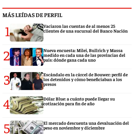
MÁS LEÍDAS DE PERFIL
1
Vaciaron las cuentas de al menos 25
clientes de una sucursal del Banco Nación
2
Nueva encuesta: Milei, Bullrich y Massa
medido en cada una de las provincias del
país: dónde gana cada uno
3
Escándalo en la cárcel de Bouwer: perfil de
los detenidos y cómo beneficiaban a los
presos
4
Dólar Blue: a cuánto puede llegar su
cotización para fin de año
5
El mercado descuenta una devaluación del
peso en noviembre y diciembre