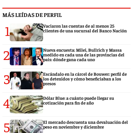
MÁS LEÍDAS DE PERFIL
1
Vaciaron las cuentas de al menos 25
clientes de una sucursal del Banco Nación
2
Nueva encuesta: Milei, Bullrich y Massa
medido en cada una de las provincias del
país: dónde gana cada uno
3
Escándalo en la cárcel de Bouwer: perfil de
los detenidos y cómo beneficiaban a los
presos
4
Dólar Blue: a cuánto puede llegar su
cotización para fin de año
5
El mercado descuenta una devaluación del
peso en noviembre y diciembre