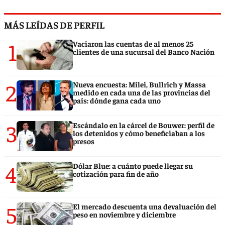
MÁS LEÍDAS DE PERFIL
1
Vaciaron las cuentas de al menos 25
clientes de una sucursal del Banco Nación
2
Nueva encuesta: Milei, Bullrich y Massa
medido en cada una de las provincias del
país: dónde gana cada uno
3
Escándalo en la cárcel de Bouwer: perfil de
los detenidos y cómo beneficiaban a los
presos
4
Dólar Blue: a cuánto puede llegar su
cotización para fin de año
5
El mercado descuenta una devaluación del
peso en noviembre y diciembre