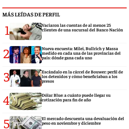
MÁS LEÍDAS DE PERFIL
1
Vaciaron las cuentas de al menos 25
clientes de una sucursal del Banco Nación
2
Nueva encuesta: Milei, Bullrich y Massa
medido en cada una de las provincias del
país: dónde gana cada uno
3
Escándalo en la cárcel de Bouwer: perfil de
los detenidos y cómo beneficiaban a los
presos
4
Dólar Blue: a cuánto puede llegar su
cotización para fin de año
5
El mercado descuenta una devaluación del
peso en noviembre y diciembre