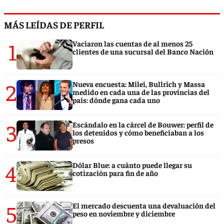
MÁS LEÍDAS DE PERFIL
1
Vaciaron las cuentas de al menos 25
clientes de una sucursal del Banco Nación
2
Nueva encuesta: Milei, Bullrich y Massa
medido en cada una de las provincias del
país: dónde gana cada uno
3
Escándalo en la cárcel de Bouwer: perfil de
los detenidos y cómo beneficiaban a los
presos
4
Dólar Blue: a cuánto puede llegar su
cotización para fin de año
5
El mercado descuenta una devaluación del
peso en noviembre y diciembre