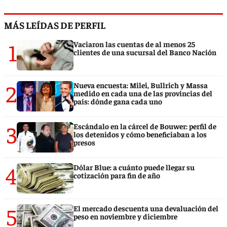
MÁS LEÍDAS DE PERFIL
1
Vaciaron las cuentas de al menos 25
clientes de una sucursal del Banco Nación
2
Nueva encuesta: Milei, Bullrich y Massa
medido en cada una de las provincias del
país: dónde gana cada uno
3
Escándalo en la cárcel de Bouwer: perfil de
los detenidos y cómo beneficiaban a los
presos
4
Dólar Blue: a cuánto puede llegar su
cotización para fin de año
5
El mercado descuenta una devaluación del
peso en noviembre y diciembre