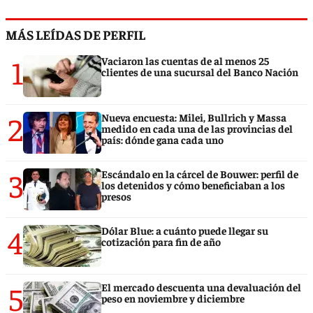
MÁS LEÍDAS DE PERFIL
1
Vaciaron las cuentas de al menos 25
clientes de una sucursal del Banco Nación
2
Nueva encuesta: Milei, Bullrich y Massa
medido en cada una de las provincias del
país: dónde gana cada uno
3
Escándalo en la cárcel de Bouwer: perfil de
los detenidos y cómo beneficiaban a los
presos
4
Dólar Blue: a cuánto puede llegar su
cotización para fin de año
5
El mercado descuenta una devaluación del
peso en noviembre y diciembre