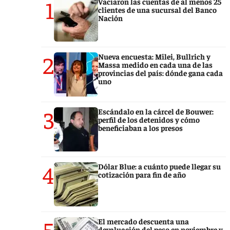
1
Vaciaron las cuentas de al menos 25
clientes de una sucursal del Banco
Nación
2
Nueva encuesta: Milei, Bullrich y
Massa medido en cada una de las
provincias del país: dónde gana cada
uno
3
Escándalo en la cárcel de Bouwer:
perfil de los detenidos y cómo
beneficiaban a los presos
4
Dólar Blue: a cuánto puede llegar su
cotización para fin de año
5
El mercado descuenta una
devaluación del peso en noviembre y