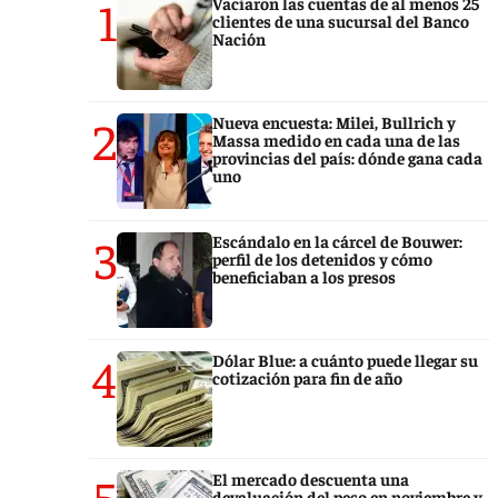
1
Vaciaron las cuentas de al menos 25
clientes de una sucursal del Banco
Nación
2
Nueva encuesta: Milei, Bullrich y
Massa medido en cada una de las
provincias del país: dónde gana cada
uno
3
Escándalo en la cárcel de Bouwer:
perfil de los detenidos y cómo
beneficiaban a los presos
4
Dólar Blue: a cuánto puede llegar su
cotización para fin de año
5
El mercado descuenta una
devaluación del peso en noviembre y