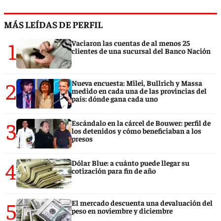
MÁS LEÍDAS DE PERFIL
1
Vaciaron las cuentas de al menos 25
clientes de una sucursal del Banco Nación
2
Nueva encuesta: Milei, Bullrich y Massa
medido en cada una de las provincias del
país: dónde gana cada uno
3
Escándalo en la cárcel de Bouwer: perfil de
los detenidos y cómo beneficiaban a los
presos
4
Dólar Blue: a cuánto puede llegar su
cotización para fin de año
5
El mercado descuenta una devaluación del
peso en noviembre y diciembre