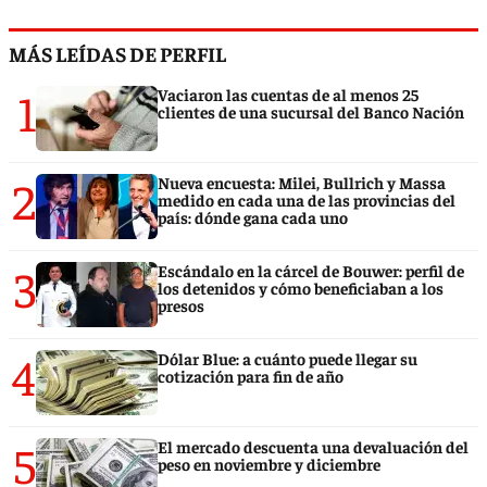
MÁS LEÍDAS DE PERFIL
1
Vaciaron las cuentas de al menos 25
clientes de una sucursal del Banco Nación
2
Nueva encuesta: Milei, Bullrich y Massa
medido en cada una de las provincias del
país: dónde gana cada uno
3
Escándalo en la cárcel de Bouwer: perfil de
los detenidos y cómo beneficiaban a los
presos
4
Dólar Blue: a cuánto puede llegar su
cotización para fin de año
5
El mercado descuenta una devaluación del
peso en noviembre y diciembre