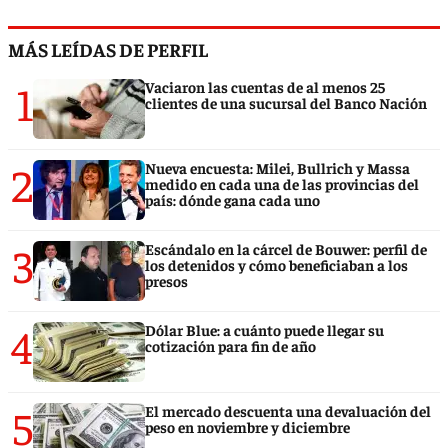
MÁS LEÍDAS DE PERFIL
1
Vaciaron las cuentas de al menos 25
clientes de una sucursal del Banco Nación
2
Nueva encuesta: Milei, Bullrich y Massa
medido en cada una de las provincias del
país: dónde gana cada uno
3
Escándalo en la cárcel de Bouwer: perfil de
los detenidos y cómo beneficiaban a los
presos
4
Dólar Blue: a cuánto puede llegar su
cotización para fin de año
5
El mercado descuenta una devaluación del
peso en noviembre y diciembre