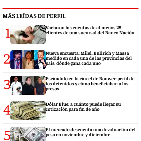
MÁS LEÍDAS DE PERFIL
1
Vaciaron las cuentas de al menos 25
clientes de una sucursal del Banco Nación
2
Nueva encuesta: Milei, Bullrich y Massa
medido en cada una de las provincias del
país: dónde gana cada uno
3
Escándalo en la cárcel de Bouwer: perfil de
los detenidos y cómo beneficiaban a los
presos
4
Dólar Blue: a cuánto puede llegar su
cotización para fin de año
5
El mercado descuenta una devaluación del
peso en noviembre y diciembre