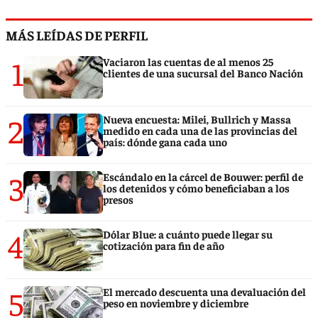
MÁS LEÍDAS DE PERFIL
1
Vaciaron las cuentas de al menos 25
clientes de una sucursal del Banco Nación
2
Nueva encuesta: Milei, Bullrich y Massa
medido en cada una de las provincias del
país: dónde gana cada uno
3
Escándalo en la cárcel de Bouwer: perfil de
los detenidos y cómo beneficiaban a los
presos
4
Dólar Blue: a cuánto puede llegar su
cotización para fin de año
5
El mercado descuenta una devaluación del
peso en noviembre y diciembre