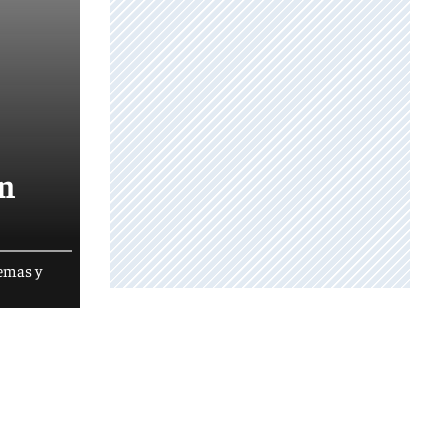
en
temas y