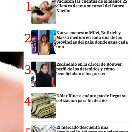
1
Vaciaron las cuentas de al menos 25
clientes de una sucursal del Banco
Nación
2
Nueva encuesta: Milei, Bullrich y
Massa medido en cada una de las
provincias del país: dónde gana cada
uno
3
Escándalo en la cárcel de Bouwer:
perfil de los detenidos y cómo
beneficiaban a los presos
4
Dólar Blue: a cuánto puede llegar su
cotización para fin de año
5
El mercado descuenta una
devaluación del peso en noviembre y