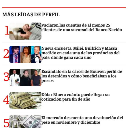
MÁS LEÍDAS DE PERFIL
1
Vaciaron las cuentas de al menos 25
clientes de una sucursal del Banco Nación
2
Nueva encuesta: Milei, Bullrich y Massa
medido en cada una de las provincias del
país: dónde gana cada uno
3
Escándalo en la cárcel de Bouwer: perfil de
los detenidos y cómo beneficiaban a los
presos
4
Dólar Blue: a cuánto puede llegar su
cotización para fin de año
5
El mercado descuenta una devaluación del
peso en noviembre y diciembre