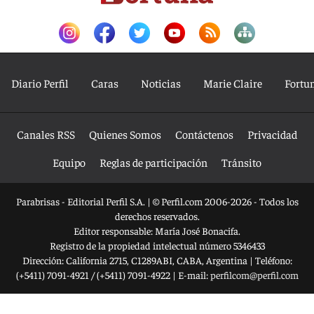
Diario Perfil
Caras
Noticias
Marie Claire
Fortu
Canales RSS
Quienes Somos
Contáctenos
Privacidad
Equipo
Reglas de participación
Tránsito
Parabrisas - Editorial Perfil S.A.
| © Perfil.com 2006-2026 - Todos los
derechos reservados.
Editor responsable: María José Bonacifa.
Registro de la propiedad intelectual número 5346433
Dirección:
California 2715
,
C1289ABI
,
CABA, Argentina
| Teléfono:
(+5411) 7091-4921
/
(+5411) 7091-4922
| E-mail:
perfilcom@perfil.com