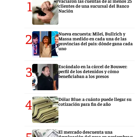
1
Vaciaron las cuentas de al menos 25
clientes de una sucursal del Banco
Nación
2
Nueva encuesta: Milei, Bullrich y
Massa medido en cada una de las
provincias del país: dónde gana cada
uno
3
Escándalo en la cárcel de Bouwer:
perfil de los detenidos y cómo
beneficiaban a los presos
4
Dólar Blue: a cuánto puede llegar su
cotización para fin de año
5
El mercado descuenta una
devaluación del peso en noviembre y