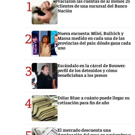
1
Vaciaron las cuentas de al menos 25
clientes de una sucursal del Banco
Nación
2
Nueva encuesta: Milei, Bullrich y
Massa medido en cada una de las
provincias del país: dónde gana cada
uno
3
Escándalo en la cárcel de Bouwer:
perfil de los detenidos y cómo
beneficiaban a los presos
4
Dólar Blue: a cuánto puede llegar su
cotización para fin de año
5
El mercado descuenta una
devaluación del peso en noviembre y