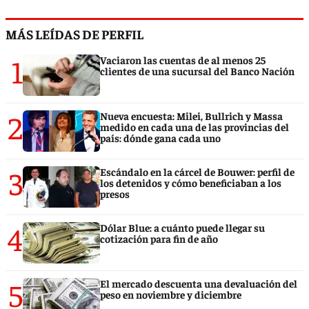
MÁS LEÍDAS DE PERFIL
1
Vaciaron las cuentas de al menos 25
clientes de una sucursal del Banco Nación
2
Nueva encuesta: Milei, Bullrich y Massa
medido en cada una de las provincias del
país: dónde gana cada uno
3
Escándalo en la cárcel de Bouwer: perfil de
los detenidos y cómo beneficiaban a los
presos
4
Dólar Blue: a cuánto puede llegar su
cotización para fin de año
5
El mercado descuenta una devaluación del
peso en noviembre y diciembre