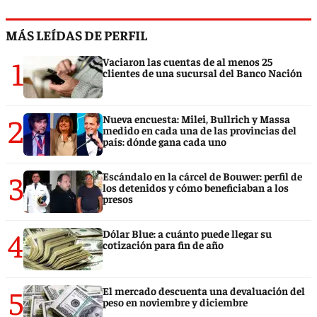
MÁS LEÍDAS DE PERFIL
1
Vaciaron las cuentas de al menos 25
clientes de una sucursal del Banco Nación
2
Nueva encuesta: Milei, Bullrich y Massa
medido en cada una de las provincias del
país: dónde gana cada uno
3
Escándalo en la cárcel de Bouwer: perfil de
los detenidos y cómo beneficiaban a los
presos
4
Dólar Blue: a cuánto puede llegar su
cotización para fin de año
5
El mercado descuenta una devaluación del
peso en noviembre y diciembre