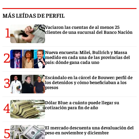
MÁS LEÍDAS DE PERFIL
1
Vaciaron las cuentas de al menos 25
clientes de una sucursal del Banco Nación
2
Nueva encuesta: Milei, Bullrich y Massa
medido en cada una de las provincias del
país: dónde gana cada uno
3
Escándalo en la cárcel de Bouwer: perfil de
los detenidos y cómo beneficiaban a los
presos
4
Dólar Blue: a cuánto puede llegar su
cotización para fin de año
5
El mercado descuenta una devaluación del
peso en noviembre y diciembre