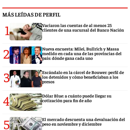
MÁS LEÍDAS DE PERFIL
1
Vaciaron las cuentas de al menos 25
clientes de una sucursal del Banco Nación
2
Nueva encuesta: Milei, Bullrich y Massa
medido en cada una de las provincias del
país: dónde gana cada uno
3
Escándalo en la cárcel de Bouwer: perfil de
los detenidos y cómo beneficiaban a los
presos
4
Dólar Blue: a cuánto puede llegar su
cotización para fin de año
5
El mercado descuenta una devaluación del
peso en noviembre y diciembre