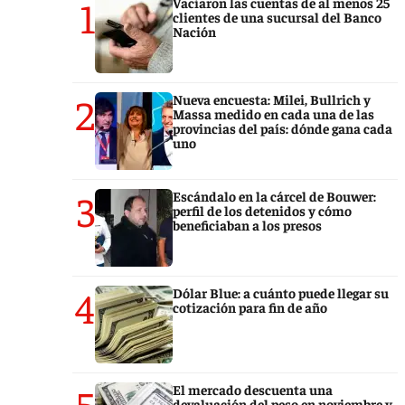
1
Vaciaron las cuentas de al menos 25
clientes de una sucursal del Banco
Nación
2
Nueva encuesta: Milei, Bullrich y
Massa medido en cada una de las
provincias del país: dónde gana cada
uno
3
Escándalo en la cárcel de Bouwer:
perfil de los detenidos y cómo
beneficiaban a los presos
4
Dólar Blue: a cuánto puede llegar su
cotización para fin de año
5
El mercado descuenta una
devaluación del peso en noviembre y