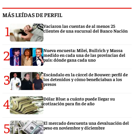
MÁS LEÍDAS DE PERFIL
1
Vaciaron las cuentas de al menos 25
clientes de una sucursal del Banco Nación
2
Nueva encuesta: Milei, Bullrich y Massa
medido en cada una de las provincias del
país: dónde gana cada uno
3
Escándalo en la cárcel de Bouwer: perfil de
los detenidos y cómo beneficiaban a los
presos
4
Dólar Blue: a cuánto puede llegar su
cotización para fin de año
5
El mercado descuenta una devaluación del
peso en noviembre y diciembre