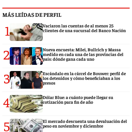
MÁS LEÍDAS DE PERFIL
1
Vaciaron las cuentas de al menos 25
clientes de una sucursal del Banco Nación
2
Nueva encuesta: Milei, Bullrich y Massa
medido en cada una de las provincias del
país: dónde gana cada uno
3
Escándalo en la cárcel de Bouwer: perfil de
los detenidos y cómo beneficiaban a los
presos
4
Dólar Blue: a cuánto puede llegar su
cotización para fin de año
5
El mercado descuenta una devaluación del
peso en noviembre y diciembre